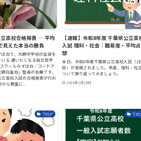
 公立高校合格発表 ― 平均
【速報】令和8年度 千葉県公立高
で見えた本当の勝負
入試 理科・社会｜難易度・平均
想
ずほ台で、大網中学校の生徒を
ている 通いたくなる自立型学
本日、令和8年度千葉県公立高校入試（2
Youスクールみずほ台／コードア
目）が実施されました。早速、理科・社
大網白里校」塾長の佐藤です。
ついて振り返ってみましょう。
公立高校入試の合格発表が行わ
2026年2月18日
朝から教室に...
ブログ
ブロ