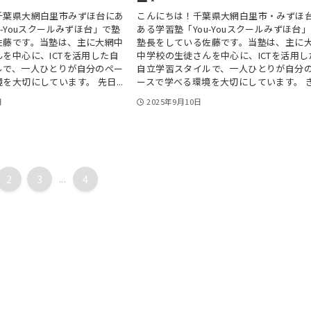
千葉県大網白里市みずほ台にあ
こんにちは！千葉県大網白里市・みずほ
u-Youスクールみずほ台」で塾
ある学習塾「You-Youスクールみずほ台
佐藤です。当塾は、主に大網中
塾長をしている佐藤です。当塾は、主に
を中心に、ICTを活用した自
中学校の生徒さんを中心に、ICTを活用し
ルで、一人ひとりが自分のペー
自立学習スタイルで、一人ひとりが自分
を大切にしています。 先日...
ースで学べる環境を大切にしています。 き.
日
2025年9月10日
2
3
...
4