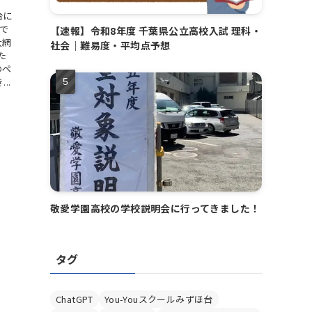
台に
」で
【速報】令和8年度 千葉県公立高校入試 理科・
大網
社会｜難易度・平均点予想
た
のペ
..
敬愛学園高校の学校説明会に行ってきました！
タグ
ChatGPT
You-Youスクールみずほ台