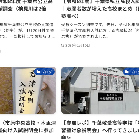
令和8年度 千葉県公立高
【令和8年度】千葉県私立高校入
望調査（検見川は2倍
｜志願者数が増えた高校まとめ（
塾調べ）
8年度千葉県公立高校の入試進
受験シーズン到来です。先日、令和８年
（倍率）が、1月20日付で発
千葉県私立高校入試における志願状況（
ので、一部抜粋してお知らせし
選抜）が発表されました。
2026年1月15日
日
ブログ
ブロ
学園（市原中央高校・木更津
【参加レポ】千葉敬愛高等学校「
塾向け入試説明会に参加
習塾対象説明会」へ行ってきまし
🏫✨