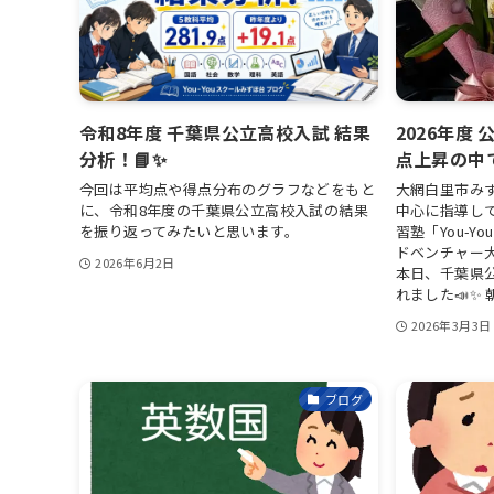
令和8年度 千葉県公立高校入試 結果
2026年度
分析！📘✨
点上昇の中
今回は平均点や得点分布のグラフなどをもと
大網白里市み
に、令和8年度の千葉県公立高校入試の結果
中心に指導し
を振り返ってみたいと思います。
習塾「You-
ドベンチャー
2026年6月2日
本日、千葉県
れました📣✨ 
2026年3月3日
ブログ