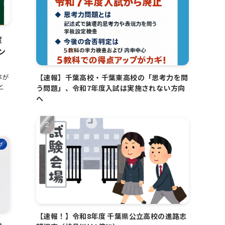
度
ン
【速報】千葉高校・千葉東高校の「思考力を問
率が
と
う問題」、令和7年度入試は実施されない方向
へ
グ
【速報！】令和8年度 千葉県公立高校の進路志