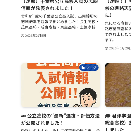
【速報】千葉県公立高校入試の志願
【速報！】
倍率が発表されました！
校の進路志
に）
令和8年度の千葉県公立高入試、出願締切の
志願倍率を速報でまとめました！長生高校・
気になる令和
茂原高校・成東高校・東金高校・土気高校
路志望調査状況
表されました
2026年2月5日
ます。
2026年1月20
ブログ
📣 公立高校の“最新”選抜・評価方法
🎓 君津
が公開されました！
総合高校）
しました
受験生のみんな、そして保護者の皆さま。 令