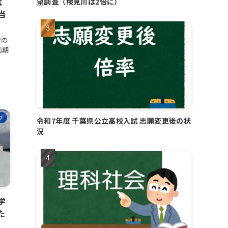
試
望調査（検見川は2倍に）
当
度の
前期
グ
令和7年度 千葉県公立高校入試 志願変更後の状
況
学
た