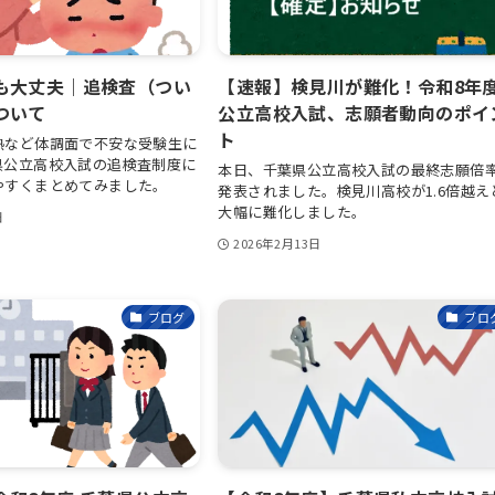
も大丈夫｜追検査（つい
【速報】検見川が難化！令和8年
ついて
公立高校入試、志願者動向のポイ
ト
熱など体調面で不安な受験生に
県公立高校入試の追検査制度に
本日、千葉県公立高校入試の最終志願倍
やすくまとめてみました。
発表されました。検見川高校が1.6倍越え
大幅に難化しました。
日
2026年2月13日
ブログ
ブロ