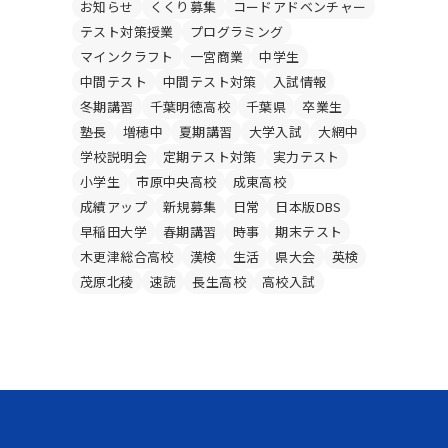
お知らせ
くくり募集
コードアドベンチャー
テスト対策授業
プログラミング
マインクラフト
一宮商業
中学生
中間テスト
中間テスト対策
入試情報
冬期講習
千葉明徳高校
千葉県
卒業生
塾長
増穂中
夏期講習
大学入試
大網中
学校説明会
定期テスト対策
実力テスト
小学生
市原中央高校
成東高校
成績アップ
新規募集
日常
日本版DBS
早稲田大学
春期講習
時事
期末テスト
木更津総合高校
漢検
生活
県大会
英検
茂原北稜
速読
長生高校
高校入試