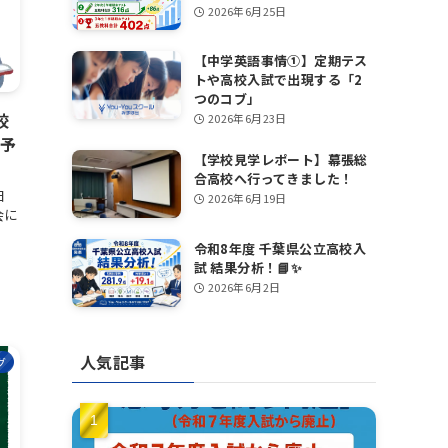
2026年6月25日
【中学英語事情①】定期テス
トや高校入試で出現する「2
つのコブ」
校
2026年6月23日
点予
【学校見学レポート】幕張総
合高校へ行ってきました！
日
2026年6月19日
会に
令和8年度 千葉県公立高校入
試 結果分析！📘✨
2026年6月2日
人気記事
グ