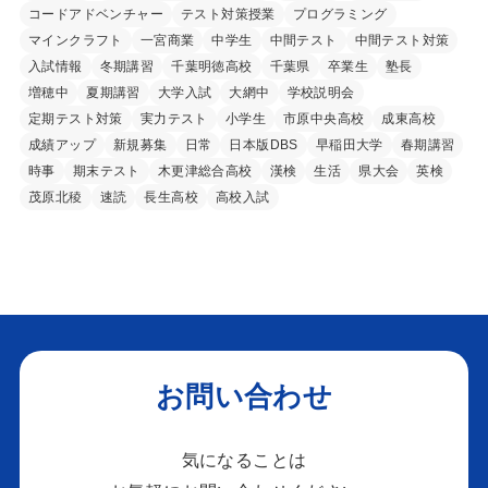
コードアドベンチャー
テスト対策授業
プログラミング
マインクラフト
一宮商業
中学生
中間テスト
中間テスト対策
入試情報
冬期講習
千葉明徳高校
千葉県
卒業生
塾長
増穂中
夏期講習
大学入試
大網中
学校説明会
定期テスト対策
実力テスト
小学生
市原中央高校
成東高校
成績アップ
新規募集
日常
日本版DBS
早稲田大学
春期講習
時事
期末テスト
木更津総合高校
漢検
生活
県大会
英検
茂原北稜
速読
長生高校
高校入試
お問い合わせ
気になることは