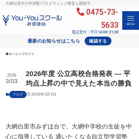
大網白里市の学習塾/プログラミング教室も開講中
0475-73-
5633
MENU
電話受付：平日14:00-21:00
最新のお知らせはこちら
確認する
ホーム
ブログ
2026年度 公立高校合格発表 ― 平
2026
3/03
均点上昇の中で見えた本当の勝負
2026年3月3日
ブログ
大網白里市みずほ台で、大網中学校の生徒を中
心に指導している 通いたくなる自立型学習塾