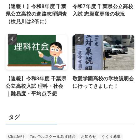
【速報！】令和8年度 千葉
令和7年度 千葉県公立高校
県公立高校の進路志望調査
入試 志願変更後の状況
（検見川は2倍に）
【速報】令和8年度 千葉県
敬愛学園高校の学校説明会
公立高校入試 理科・社会
に行ってきました！
｜難易度・平均点予想
タグ
ChatGPT
You-Youスクールみずほ台
お知らせ
くくり募集