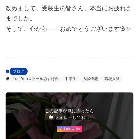
改めまして、受験生の皆さん、本当にお疲れさ
までした。
そして、心から――おめでとうございます🌸✨
ブログ
You-Youスクールみずほ台
中学生
入試情報
高校入試
この記事が気に入ったら
フォローしてね！
Follow Me