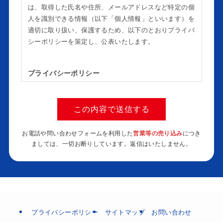
は、取得した氏名や住所、メールアドレスなど特定の個
人を識別できる情報（以下「個人情報」といいます）を
適切に取り扱い、保護するため、以下のとおりプライバ
シーポリシーを策定し、公表いたします。
プライバシーポリシー
個人情報を取り扱う当塾業務に鑑み、個人情報保護
に関する法令及びその他の規範、ガイドライン等を
遵守し、適切に管理します。
個人情報を取得する場合には取得目的を明確にし、
お電話や問い合わせフォームを利用した
営業等の売り込み
につき
本人の同意を得た上で、適法な手段で取得し、目的
ましては、一切お断りしています。返信はいたしません。
の範囲内において適切に利用します。
個人情報を第三者に委託及び提供する場合には、十
分な保護水準を満たした者を選定し、契約等により
適切な措置を講じます。
個人情報の開示、訂正、削除等の要請に対して、誠
実かつ迅速に対応します。
個人情報に対する不正アクセス、個人情報の漏洩、
プライバシーポリシー
サイトマップ
お問い合わせ
滅失又は毀損などのリスクに対して、合理的な安全