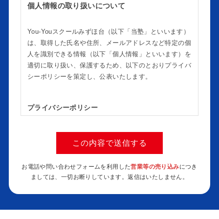
個人情報の取り扱いについて
You-Youスクールみずほ台（以下「当塾」といいます）
は、取得した氏名や住所、メールアドレスなど特定の個
人を識別できる情報（以下「個人情報」といいます）を
適切に取り扱い、保護するため、以下のとおりプライバ
シーポリシーを策定し、公表いたします。
プライバシーポリシー
個人情報を取り扱う当塾業務に鑑み、個人情報保護
に関する法令及びその他の規範、ガイドライン等を
遵守し、適切に管理します。
個人情報を取得する場合には取得目的を明確にし、
お電話や問い合わせフォームを利用した
営業等の売り込み
につき
本人の同意を得た上で、適法な手段で取得し、目的
ましては、一切お断りしています。返信はいたしません。
の範囲内において適切に利用します。
個人情報を第三者に委託及び提供する場合には、十
分な保護水準を満たした者を選定し、契約等により
適切な措置を講じます。