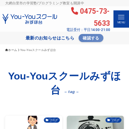
大網白里市の学習塾/プログラミング教室も開講中
0475-73-
5633
MENU
電話受付：平日14:00-21:00
最新のお知らせはこちら
確認する
ホーム
You-Youスクールみずほ台
You-Youスクールみずほ
台
– tag –
ブログ
ブログ