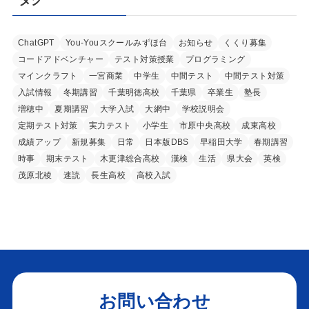
ChatGPT
You-Youスクールみずほ台
お知らせ
くくり募集
コードアドベンチャー
テスト対策授業
プログラミング
マインクラフト
一宮商業
中学生
中間テスト
中間テスト対策
入試情報
冬期講習
千葉明徳高校
千葉県
卒業生
塾長
増穂中
夏期講習
大学入試
大網中
学校説明会
定期テスト対策
実力テスト
小学生
市原中央高校
成東高校
成績アップ
新規募集
日常
日本版DBS
早稲田大学
春期講習
時事
期末テスト
木更津総合高校
漢検
生活
県大会
英検
茂原北稜
速読
長生高校
高校入試
お問い合わせ