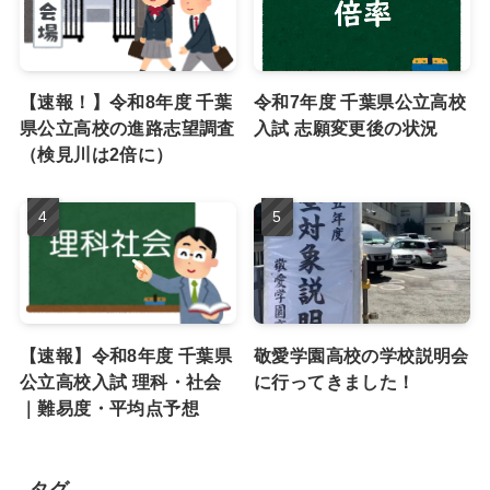
【速報！】令和8年度 千葉
令和7年度 千葉県公立高校
県公立高校の進路志望調査
入試 志願変更後の状況
（検見川は2倍に）
【速報】令和8年度 千葉県
敬愛学園高校の学校説明会
公立高校入試 理科・社会
に行ってきました！
｜難易度・平均点予想
タグ