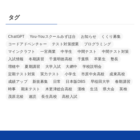
タグ
ChatGPT
You-Youスクールみずほ台
お知らせ
くくり募集
コードアドベンチャー
テスト対策授業
プログラミング
マインクラフト
一宮商業
中学生
中間テスト
中間テスト対策
入試情報
冬期講習
千葉明徳高校
千葉県
卒業生
塾長
増穂中
夏期講習
大学入試
大網中
学校説明会
定期テスト対策
実力テスト
小学生
市原中央高校
成東高校
成績アップ
新規募集
日常
日本版DBS
早稲田大学
春期講習
時事
期末テスト
木更津総合高校
漢検
生活
県大会
英検
茂原北稜
速読
長生高校
高校入試