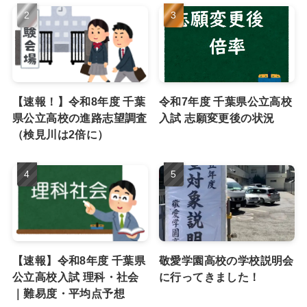
【速報！】令和8年度 千葉
令和7年度 千葉県公立高校
県公立高校の進路志望調査
入試 志願変更後の状況
（検見川は2倍に）
【速報】令和8年度 千葉県
敬愛学園高校の学校説明会
公立高校入試 理科・社会
に行ってきました！
｜難易度・平均点予想