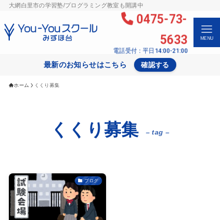
大網白里市の学習塾/プログラミング教室も開講中
0475-73-
5633
MENU
電話受付：平日14:00-21:00
最新のお知らせはこちら
確認する
ホーム
くくり募集
くくり募集
– tag –
ブログ