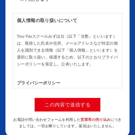
個人情報の取り扱いについて
You-Youスクールみずほ台（以下「当塾」といいます）
は、取得した氏名や住所、メールアドレスなど特定の個
人を識別できる情報（以下「個人情報」といいます）を
適切に取り扱い、保護するため、以下のとおりプライバ
シーポリシーを策定し、公表いたします。
プライバシーポリシー
個人情報を取り扱う当塾業務に鑑み、個人情報保護
に関する法令及びその他の規範、ガイドライン等を
遵守し、適切に管理します。
個人情報を取得する場合には取得目的を明確にし、
お電話や問い合わせフォームを利用した
営業等の売り込み
につき
本人の同意を得た上で、適法な手段で取得し、目的
ましては、一切お断りしています。返信はいたしません。
の範囲内において適切に利用します。
個人情報を第三者に委託及び提供する場合には、十