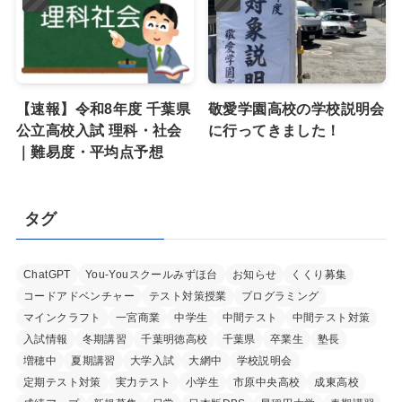
【速報】令和8年度 千葉県
敬愛学園高校の学校説明会
公立高校入試 理科・社会
に行ってきました！
｜難易度・平均点予想
タグ
ChatGPT
You-Youスクールみずほ台
お知らせ
くくり募集
コードアドベンチャー
テスト対策授業
プログラミング
マインクラフト
一宮商業
中学生
中間テスト
中間テスト対策
入試情報
冬期講習
千葉明徳高校
千葉県
卒業生
塾長
増穂中
夏期講習
大学入試
大網中
学校説明会
定期テスト対策
実力テスト
小学生
市原中央高校
成東高校