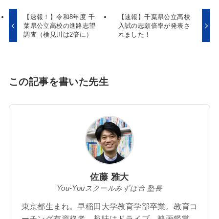
【速報！】令和8年度 千
【速報】千葉県公立高校
葉県公立高校の進路志望
入試の志願倍率が発表さ
調査（検見川は2倍に）
れました！
この記事を書いた先生
佐藤 雅大
You-Youスクールみずほ台 塾長
東京都生まれ。早稲田大学教育学部卒業。教育コ
ーチング有資格者。趣味はドライブ、映画鑑賞、