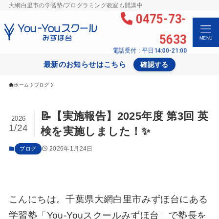
大網白里市の学習塾/プログラミング教室も開講中
0475-73-
5633
MENU
電話受付：平日14:00-21:00
最新のお知らせはこちら
確認する
ホーム
ブログ
📝【実施報告】2025年度 第3回 英
2026
1/24
検を実施しました！✨
2026年1月24日
ブログ
こんにちは。千葉県大網白里市みずほ台にある
学習塾「You-Youスクールみずほ台」で塾長を