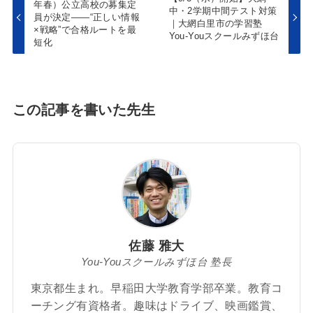
年春）公立高校の募集定
中・2学期中間テスト対策
員が決定——“正しい情報
｜大網白里市の学習塾
×戦略”で合格ルートを最
You-Youスクールみずほ台
短化
この記事を書いた先生
佐藤 雅大
You-Youスクールみずほ台 塾長
東京都生まれ。早稲田大学教育学部卒業。教育コ
ーチング有資格者。趣味はドライブ、映画鑑賞、