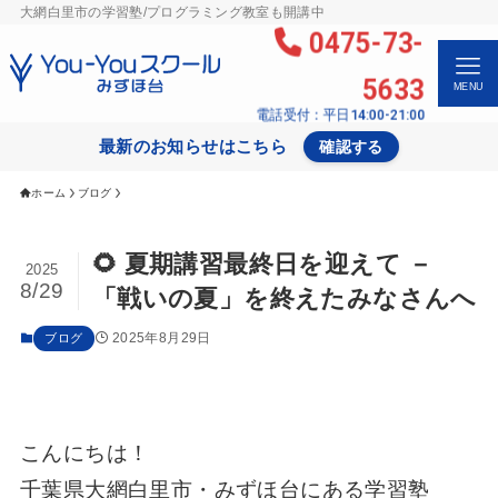
大網白里市の学習塾/プログラミング教室も開講中
0475-73-
5633
MENU
電話受付：平日14:00-21:00
最新のお知らせはこちら
確認する
ホーム
ブログ
🌻 夏期講習最終日を迎えて －
2025
8/29
「戦いの夏」を終えたみなさんへ
2025年8月29日
ブログ
こんにちは！
千葉県大網白里市・みずほ台にある学習塾