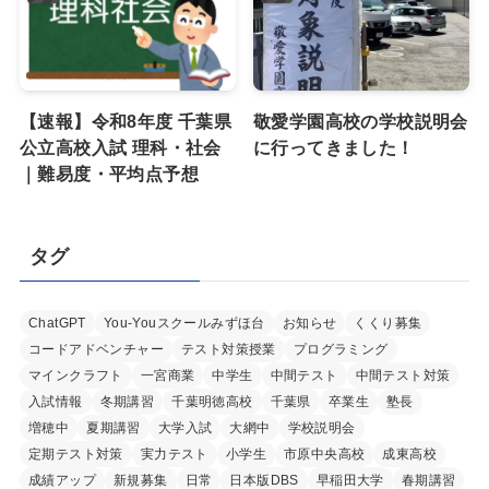
【速報】令和8年度 千葉県
敬愛学園高校の学校説明会
公立高校入試 理科・社会
に行ってきました！
｜難易度・平均点予想
タグ
ChatGPT
You-Youスクールみずほ台
お知らせ
くくり募集
コードアドベンチャー
テスト対策授業
プログラミング
マインクラフト
一宮商業
中学生
中間テスト
中間テスト対策
入試情報
冬期講習
千葉明徳高校
千葉県
卒業生
塾長
増穂中
夏期講習
大学入試
大網中
学校説明会
定期テスト対策
実力テスト
小学生
市原中央高校
成東高校
成績アップ
新規募集
日常
日本版DBS
早稲田大学
春期講習