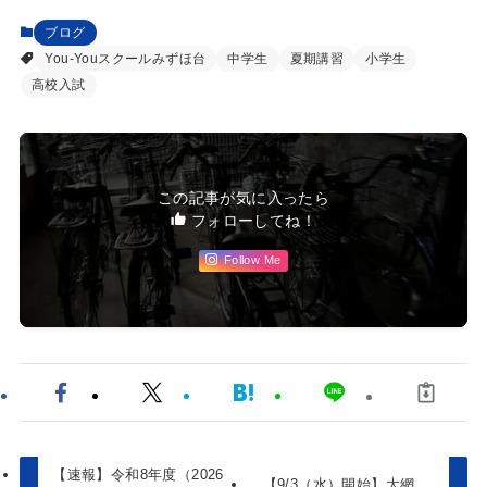
ブログ
You-Youスクールみずほ台
中学生
夏期講習
小学生
高校入試
この記事が気に入ったら
フォローしてね！
Follow Me
【速報】令和8年度（2026
【9/3（水）開始】大網