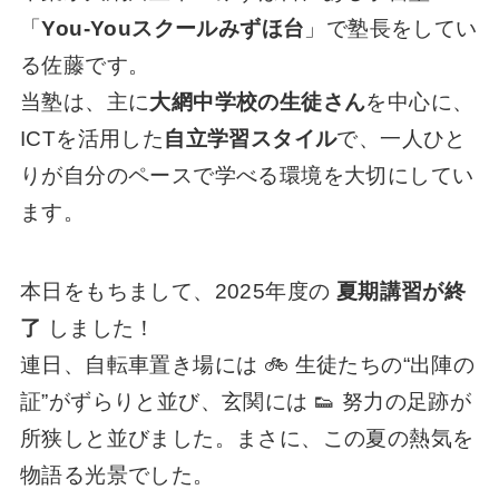
「
You-Youスクールみずほ台
」で塾長をしてい
る佐藤です。
当塾は、主に
大網中学校の生徒さん
を中心に、
ICTを活用した
自立学習スタイル
で、一人ひと
りが自分のペースで学べる環境を大切にしてい
ます。
本日をもちまして、2025年度の
夏期講習が終
了
しました！
連日、自転車置き場には 🚲 生徒たちの“出陣の
証”がずらりと並び、玄関には 👟 努力の足跡が
所狭しと並びました。まさに、この夏の熱気を
物語る光景でした。