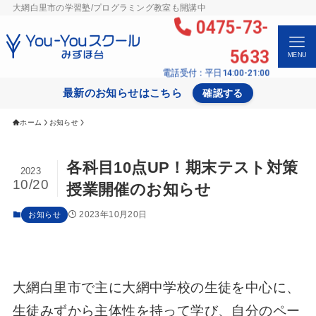
大網白里市の学習塾/プログラミング教室も開講中
0475-73-
5633
MENU
電話受付：平日14:00-21:00
最新のお知らせはこちら
確認する
ホーム
お知らせ
各科目10点UP！期末テスト対策
2023
10/20
授業開催のお知らせ
2023年10月20日
お知らせ
大網白里市で主に大網中学校の生徒を中心に、
生徒みずから主体性を持って学び、自分のペー