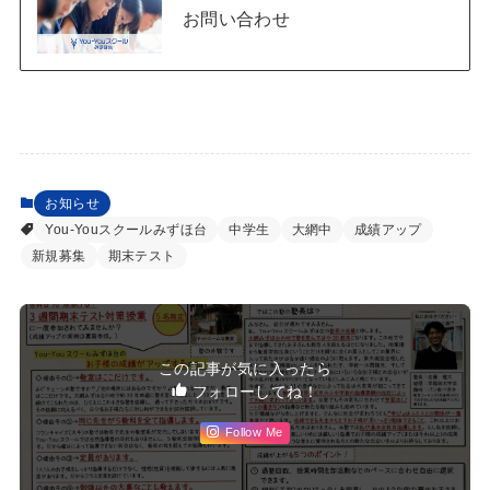
お問い合わせ
お知らせ
You-Youスクールみずほ台
中学生
大網中
成績アップ
新規募集
期末テスト
この記事が気に入ったら
フォローしてね！
Follow Me