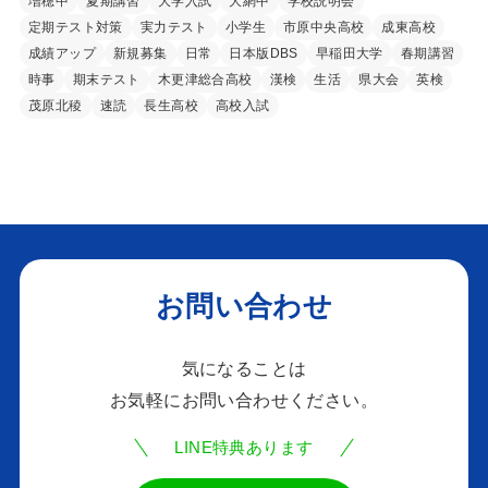
増穂中
夏期講習
大学入試
大網中
学校説明会
定期テスト対策
実力テスト
小学生
市原中央高校
成東高校
成績アップ
新規募集
日常
日本版DBS
早稲田大学
春期講習
時事
期末テスト
木更津総合高校
漢検
生活
県大会
英検
茂原北稜
速読
長生高校
高校入試
お問い合わせ
気になることは
お気軽にお問い合わせください。
LINE特典あります