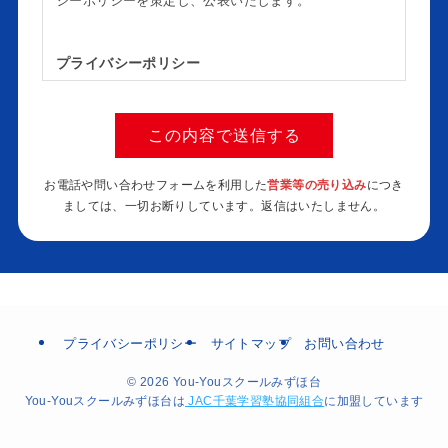
シーポリシーを策定し、公表いたします。
プライバシーポリシー
個人情報を取り扱う当塾業務に鑑み、個人情報保護
に関する法令及びその他の規範、ガイドライン等を
遵守し、適切に管理します。
個人情報を取得する場合には取得目的を明確にし、
お電話や問い合わせフォームを利用した
営業等の売り込み
につき
本人の同意を得た上で、適法な手段で取得し、目的
ましては、一切お断りしています。返信はいたしません。
の範囲内において適切に利用します。
個人情報を第三者に委託及び提供する場合には、十
分な保護水準を満たした者を選定し、契約等により
適切な措置を講じます。
個人情報の開示、訂正、削除等の要請に対して、誠
実かつ迅速に対応します。
個人情報に対する不正アクセス、個人情報の漏洩、
プライバシーポリシー
サイトマップ
お問い合わせ
滅失又は毀損などのリスクに対して、合理的な安全
対策及び是正措置を講じ、安全性の確保に努めま
© 2026 You-Youスクールみずほ台
す。
You-Youスクールみずほ台は
JAC千葉学習塾協同組合
に加盟しています
個人情報保護のための取り組みを適宜見直し、継続
的にその改善に努めます。