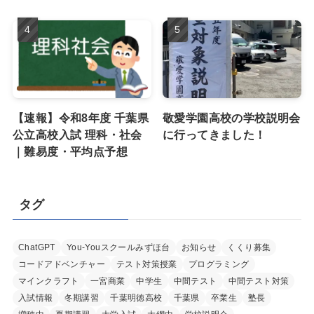
【速報】令和8年度 千葉県
敬愛学園高校の学校説明会
公立高校入試 理科・社会
に行ってきました！
｜難易度・平均点予想
タグ
ChatGPT
You-Youスクールみずほ台
お知らせ
くくり募集
コードアドベンチャー
テスト対策授業
プログラミング
マインクラフト
一宮商業
中学生
中間テスト
中間テスト対策
入試情報
冬期講習
千葉明徳高校
千葉県
卒業生
塾長