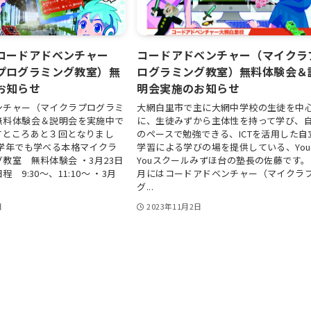
コードアドベンチャー
コードアドベンチャー（マイクラ
プログラミング教室）無
ログラミング教室）無料体験会＆
お知らせ
明会実施のお知らせ
ンチャー（マイクラプログラミ
大網白里市で主に大網中学校の生徒を中
無料体験会＆説明会を実施中で
に、生徒みずから主体性を持って学び、
すところあと３回となりまし
のペースで勉強できる、ICTを活用した自
低学年でも学べる本格マイクラ
学習による学びの場を提供している、You
教室 無料体験会 ・3月23日
Youスクールみずほ台の塾長の佐藤です。 
 9:30～、11:10～ ・3月
月にはコードアドベンチャー（マイクラ
グ...
日
2023年11月2日