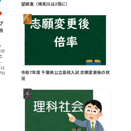
望調査（検見川は2倍に）
プ
説
心
自分
立
-
11
令和7年度 千葉県公立高校入試 志願変更後の状
プロ
況