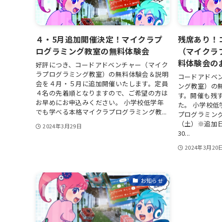
４・5月追加開催決定！マイクラプ
残席あり！
ログラミング教室の無料体験会
（マイクラ
料体験会の
好評につき、コードアドベンチャー（マイク
ラプログラミング教室）の無料体験会＆説明
コードアドベ
会を４月・５月に追加開催いたします。定員
ング教室）の
４名の先着順となりますので、ご希望の方は
す。開催も残
お早めにお申込みください。 小学校低学年
た。 小学校
でも学べる本格マイクラプログラミング教...
プログラミング
（土）※追加日程
2024年3月29日
30...
2024年3月20
お知らせ