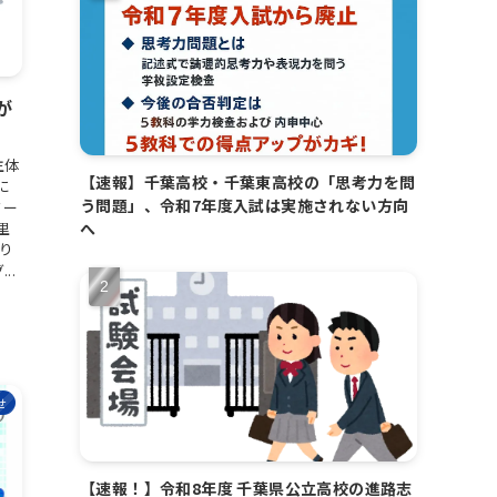
が
主体
【速報】千葉高校・千葉東高校の「思考力を問
に
う問題」、令和7年度入試は実施されない方向
クー
へ
里
より
..
せ
【速報！】令和8年度 千葉県公立高校の進路志