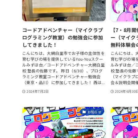
コードアドベンチャー（マイクラプ
【7・8月
ログラミング教室）の勉強会に参加
ー（マイク
してきました！
無料体験会
こんにちは、大網白里市でお子様の主体性を
こんにちは、
育む学びの場を提供しているYou-Youスクー
育む学びの場を
ルみずほ台／コードアドベンチャー大網白里
ルみずほ台／
校 塾長の佐藤です。 昨日（6/30）、プログ
校 塾長の佐藤
ラミング教室コードアドベンチャー勉強会
（マイクラプ
（東京・品川）に参加してきました！ 西は...
会＆説明会開催
2024年7月2日
2024年6月30
お知らせ