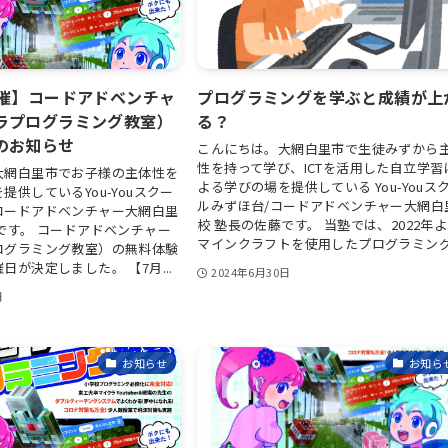
開催】コードアドベンチャ
プログラミングを学ぶと成績が上
ラプログラミング教室）
る？
のお知らせ
こんにちは。大網白里市で生徒みずから
性を持って学び、ICTを活用した自立学習
大網白里市でお子様の主体性を
よる学びの場を提供している You-Youス
提供しているYou-Youスクー
ルみずほ台/コードアドベンチャー大網白
コードアドベンチャー大網白里
校 塾長の佐藤です。 当塾では、2022年
です。 コードアドベンチャー
マインクラフトを使用したプログラミング.
ログラミング教室）の無料体験
日が決定しました。 【7月...
2024年6月30日
日
お知らせ
お知ら