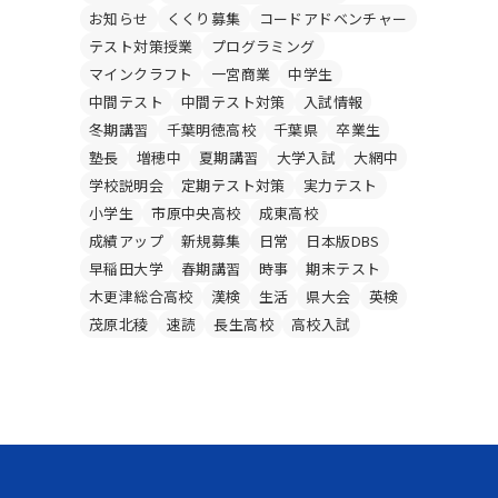
お知らせ
くくり募集
コードアドベンチャー
テスト対策授業
プログラミング
マインクラフト
一宮商業
中学生
中間テスト
中間テスト対策
入試情報
冬期講習
千葉明徳高校
千葉県
卒業生
塾長
増穂中
夏期講習
大学入試
大網中
学校説明会
定期テスト対策
実力テスト
小学生
市原中央高校
成東高校
成績アップ
新規募集
日常
日本版DBS
早稲田大学
春期講習
時事
期末テスト
木更津総合高校
漢検
生活
県大会
英検
茂原北稜
速読
長生高校
高校入試