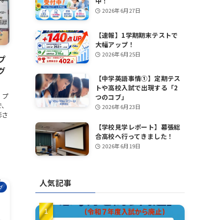
中！
2026年6月27日
【速報】1学期期末テストで
大幅アップ！
2026年6月25日
プ
グ
【中学英語事情①】定期テス
トや高校入試で出現する「2
』プ
つのコブ」
で、
2026年6月23日
彰さ
【学校見学レポート】幕張総
合高校へ行ってきました！
2026年6月19日
人気記事
グ