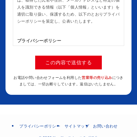
は、取得した氏名や住所、メールアドレスなど特定の個
人を識別できる情報（以下「個人情報」といいます）を
適切に取り扱い、保護するため、以下のとおりプライバ
シーポリシーを策定し、公表いたします。
プライバシーポリシー
個人情報を取り扱う当塾業務に鑑み、個人情報保護
に関する法令及びその他の規範、ガイドライン等を
遵守し、適切に管理します。
個人情報を取得する場合には取得目的を明確にし、
お電話や問い合わせフォームを利用した
営業等の売り込み
につき
本人の同意を得た上で、適法な手段で取得し、目的
ましては、一切お断りしています。返信はいたしません。
の範囲内において適切に利用します。
個人情報を第三者に委託及び提供する場合には、十
分な保護水準を満たした者を選定し、契約等により
適切な措置を講じます。
個人情報の開示、訂正、削除等の要請に対して、誠
実かつ迅速に対応します。
個人情報に対する不正アクセス、個人情報の漏洩、
プライバシーポリシー
サイトマップ
お問い合わせ
滅失又は毀損などのリスクに対して、合理的な安全
対策及び是正措置を講じ、安全性の確保に努めま