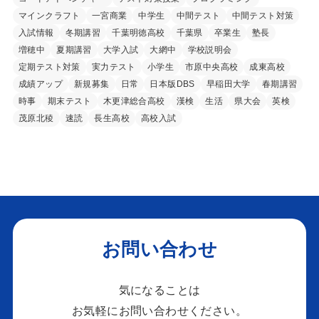
マインクラフト
一宮商業
中学生
中間テスト
中間テスト対策
入試情報
冬期講習
千葉明徳高校
千葉県
卒業生
塾長
増穂中
夏期講習
大学入試
大網中
学校説明会
定期テスト対策
実力テスト
小学生
市原中央高校
成東高校
成績アップ
新規募集
日常
日本版DBS
早稲田大学
春期講習
時事
期末テスト
木更津総合高校
漢検
生活
県大会
英検
茂原北稜
速読
長生高校
高校入試
お問い合わせ
気になることは
お気軽にお問い合わせください。