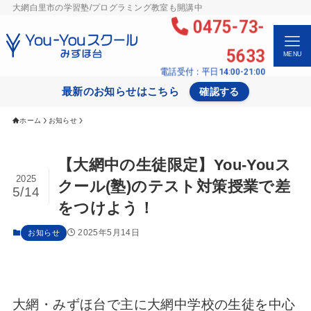
大網白里市の学習塾/プログラミング教室も開講中
0475-73-
5633
MENU
電話受付：平日14:00-21:00
最新のお知らせはこちら
確認する
ホーム
お知らせ
【大網中の生徒限定】You-Youス
2025
クール(塾)のテスト対策授業で差
5/14
をつけよう！
2025年5月14日
お知らせ
大網・みずほ台で主に大網中学校の生徒を中心