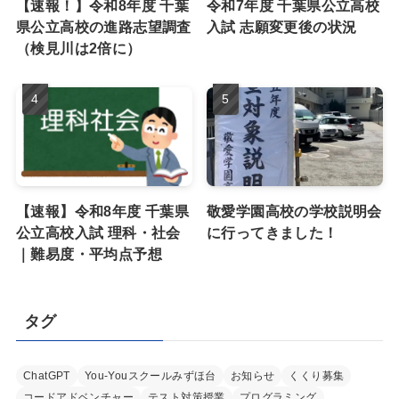
【速報！】令和8年度 千葉
令和7年度 千葉県公立高校
県公立高校の進路志望調査
入試 志願変更後の状況
（検見川は2倍に）
【速報】令和8年度 千葉県
敬愛学園高校の学校説明会
公立高校入試 理科・社会
に行ってきました！
｜難易度・平均点予想
タグ
ChatGPT
You-Youスクールみずほ台
お知らせ
くくり募集
コードアドベンチャー
テスト対策授業
プログラミング